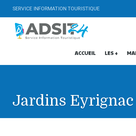
SERVICE INFORMATION TOURISTIQUE
ACCUEIL
LES +
MA
Jardins Eyrignac
Jardins Eyrignac Les Trésors
All Day - 20 Avril 2025