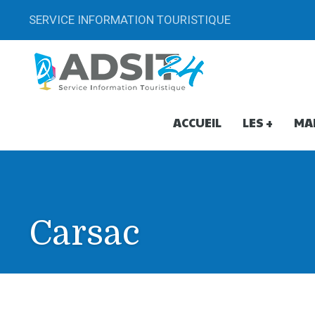
SERVICE INFORMATION TOURISTIQUE
ACCUEIL
LES +
MA
Carsac
Carsac
00:01 To 23:59 -
16 Juin 2024