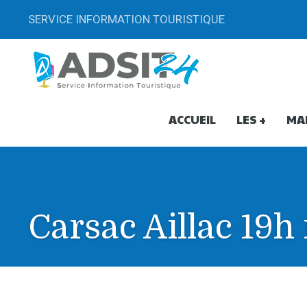
SERVICE INFORMATION TOURISTIQUE
ACCUEIL
LES +
MA
Carsac Aillac 19
Carsac Aillac 19h marché g
00:01 To 23:59 -
5 Juillet 2024