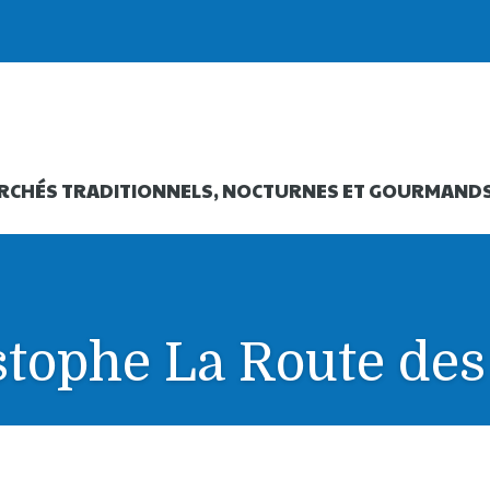
RCHÉS TRADITIONNELS, NOCTURNES ET GOURMAND
stophe La Route des
oute des Crèches