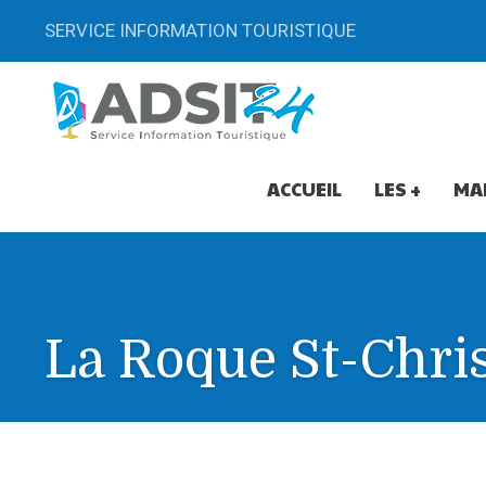
SERVICE INFORMATION TOURISTIQUE
ACCUEIL
LES +
MA
La Roque St-Chri
La Roque St-Christophe La R
All Day - 1 Décembre 2024